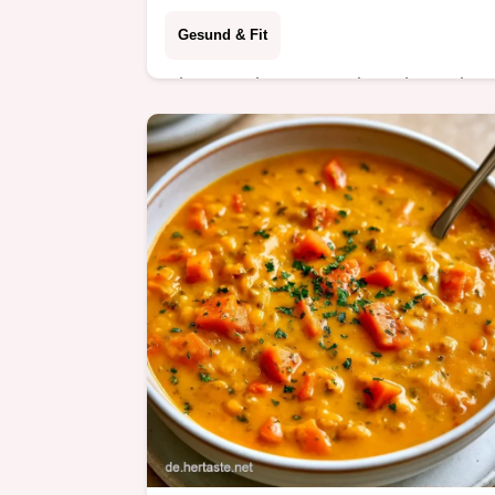
Gesund & Fit
Dieses KokosCurry mit Lachs und
Süßkartoffeln gelingt in 35 Minuten.
Das Rezept enthält alle wichtigen
Details für eine erfolgreiche
Zubereitung.