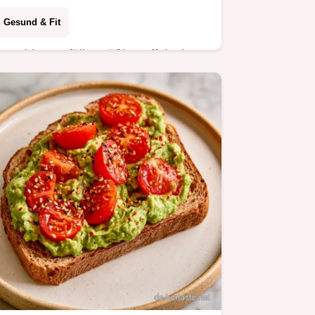
Gesund & Fit
Rauchige Gefüllte Süßkartoffel mit
herzhaften Noten. Inklusive einer
Tabelle mit Zutat und Wirkung. Ideal
als gesundes Abendessen für zwei
Personen.