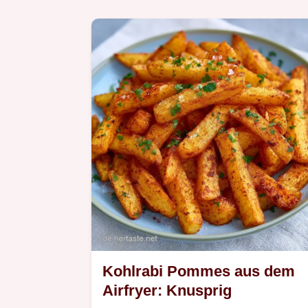
Sie Marmelade mit Erythrit selber
machen, inklusive einer Tabelle zu
Zutaten und Ersatzen.
Kohlrabi Pommes aus dem
Airfryer: Knusprig