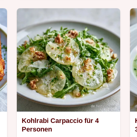
Für Gesundheitsbewusste ist diese
Kirschmarmelade ideal. Der Bereich
So kochst du sie erklärt die
Zubereitung für ein fruchtiges
Ergebnis ohne Zucker.
Kohlrabi Carpaccio für 4
Personen