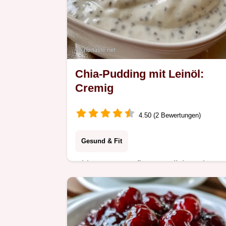
Chia-Pudding mit Leinöl:
Cremig
4.50 (2 Bewertungen)
Gesund & Fit
Chia-Samen, Pflanzenmilch und
Leinöl ergeben diesen Chia-Pudding
mit Leinöl. Der Artikel erklärt, warum
diese Mischung funktioniert, in 4