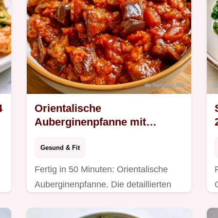
4
Orientalische
Auberginenpfanne mit
Tomaten
Gesund & Fit
Fertig in 50 Minuten: Orientalische
Auberginenpfanne. Die detaillierten
Zubereitungsschritte machen dieses
vegane Abendessen gesund und