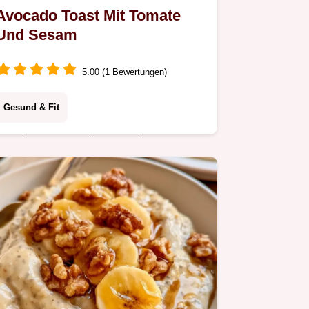
Avocado Toast Mit Tomate
Und Sesam
5.00 (1 Bewertungen)
Gesund & Fit
Cremiger Avocado Toast als
Energiekick. Der Bereich Warum das
Rezept klappt erklärt die perfekte
Balance. Ideal für antientzündliche
Frühstücksrezepte.