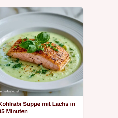
Würzige Kohlrabiwürfel sind eine tolle
Beilage. Kohlrabiwürfel aus der
Heißluftfritteuse werden außen kross.
Inklusive Temperatur-Tabelle. In 35
Min fertig!
Kohlrabi Suppe mit Lachs in
35 Minuten