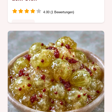
4.00 (1 Bewertungen)
Saisonales
Suchen Sie einen Kürbissalat mit
Kichererbsen? Dieses antientzündliche
Mittagessen überzeugt durch Röstung und
enthält die Details auf einen Blick.