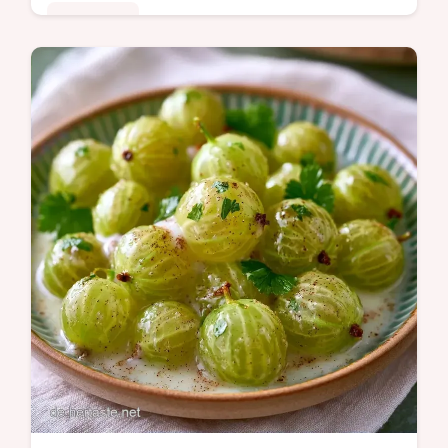
Saisonales
Würzig-fruchtiger Genuss mit leichtem Biss:
dieses Herzhaftes Stachelbeer-Chutney
überzeugt. Erfahren Sie mehr im Bereich
Warum die Balance hier zählt.