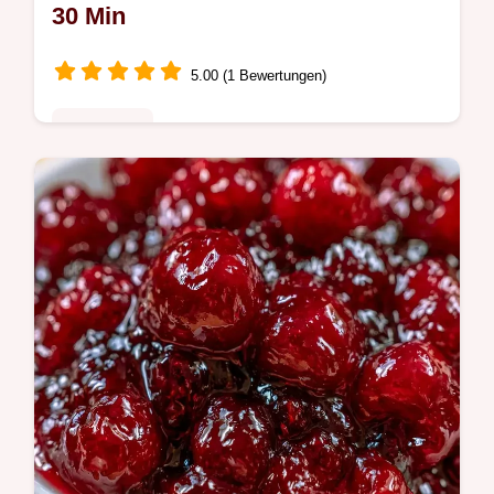
30 Min
5.00 (1 Bewertungen)
Saisonales
Dieses Süßkirschen Konfitüre Rezept
bewahrt die natürliche Fruchtsäure. Die
Sektion Was jede Zutat bewirkt hilft bei der
Auswahl. In 30 Min fertig.