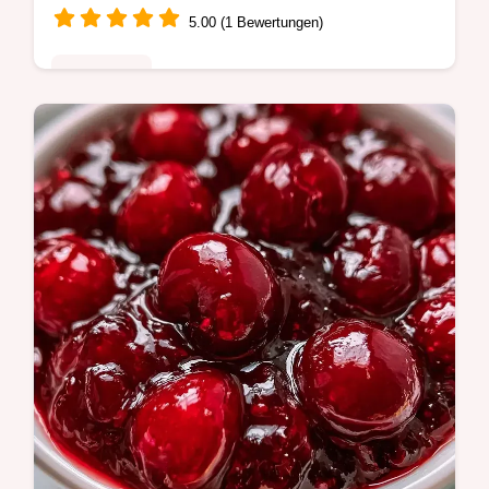
5.00 (1 Bewertungen)
Saisonales
Rote Johannisbeeren, Stachelbeeren und
Gelierzucker für diese Johannisbeer-
Stachelbeermarmelade. Details dazu,
warum diese Beerenmischung funktioniert,
in 45…