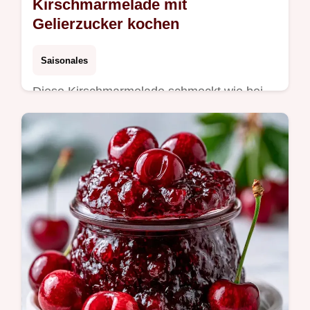
Kirschmarmelade mit
Gelierzucker kochen
Saisonales
Diese Kirschmarmelade schmeckt wie bei
Oma. Zaubern Sie Hausgemachte
Kirschmarmelade mit unserem
Portionsrechner. In 65 Minuten zum
fruchtigen Genuss.