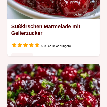
Süßkirschen Marmelade mit
Gelierzucker
5.00 (2 Bewertungen)
Saisonales
Für Liebhaber von Hausgemachtem:
Süßkirschen Marmelade. In der Anleitung
Schritt für Schritt zum Glas gelingt diese
hausgemachte Kirschmarmelade
zuverlässig.