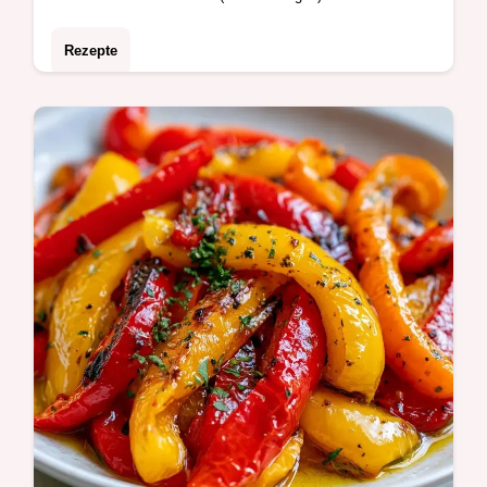
Rezepte
Mit Olivenöl und dunklem Essig veredelt
entstehen diese Zucchini-Antipasti. Der
Guide nennt die wichtigsten Zutaten und
dauert insgesamt 2h 55min.