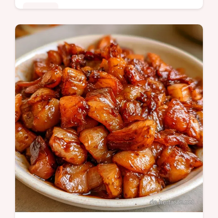
Rezepte
Möhren Balsamico Antipasti mit einer
glänzenden Glasur und tiefer Süße. Der
Bereich Warum das Rezept funktioniert
erklärt die Rösthitze. In 35 Min bereit.