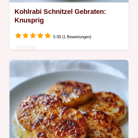
Kohlrabi Schnitzel Gebraten:
Knusprig
5.00 (1 Bewertungen)
Rezepte
Dieses Vegetarisches Kohlrabi Schnitzel
gebraten gelingt ohne Vorkochen. Inklusive
Budget-Tabelle für günstigere Alternativen.
In 45 Min auf dem Tisch.