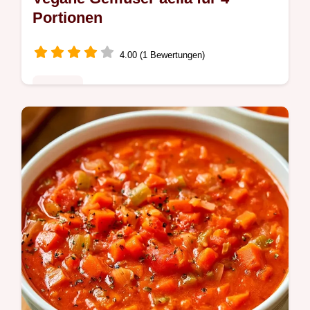
Portionen
4.00 (1 Bewertungen)
Rezepte
Ein goldgelber Reis mit knuspriger Kruste
macht diese Vegane GemüsePaella zum
Highlight. Erfahren Sie im Teil Warum diese
Technik hier zählt mehr dazu.