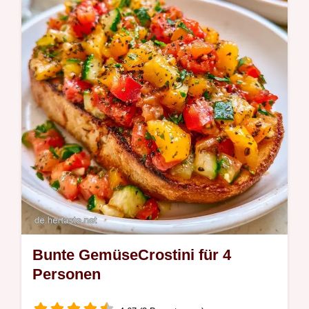
machen diese Einfache AntipastiSpieße
aus. Eine hilfreiche Mengentabelle ist
enthalten. Fertig in 15 Min.
Bunte GemüseCrostini für 4
Personen