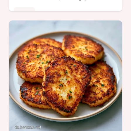
Rezepte
Omas Kirschmarmelade Rezept bringt den
Sommer ins Glas. Dieses Kirschmarmelade
Rezept mit Süßkirschen inklusive Budget-
Tauschliste gelingt in 70 Min.