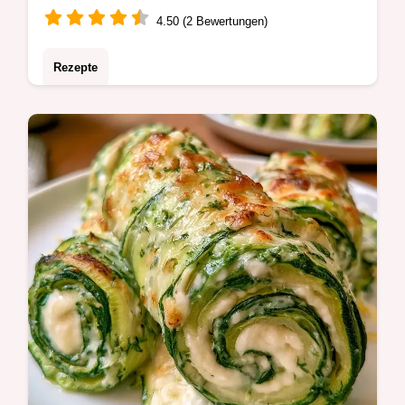
4.50 (2 Bewertungen)
Rezepte
Geröstetes Gemüse wird oft fad oder zu
weich. Der AntipastiTeller mit Gemüse
Pilzen und Oliven wirkt dem entgegen;
inklusive einer praktischen Mengentabelle.