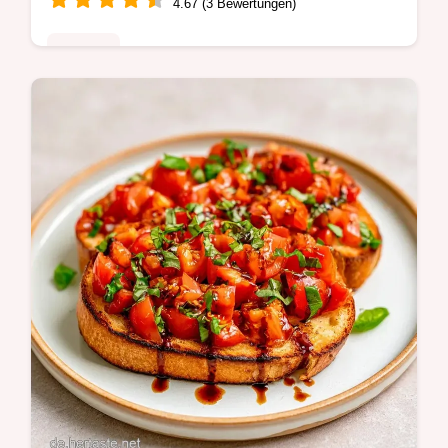
4.67 (3 Bewertungen)
Rezepte
Fertig in 30 Minuten: Bunte
GemüseCrostini. Erfahrt im Abschnitt Was
diese Köstlichkeit ausmacht, warum diese
herzhaften Party-Häppchen so gut
schmecken.