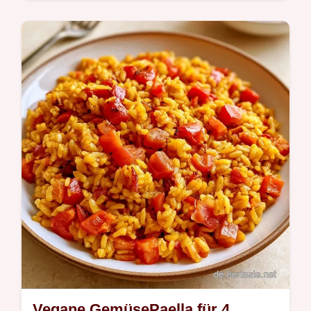
Bereit in 31 Minuten: diese Rote
Linsensuppe sättigt lange. Erfahren Sie,
warum die Linsen hier funktionieren, für eine
natürliche Bindung ohne Mehl.
Vegane GemüsePaella für 4