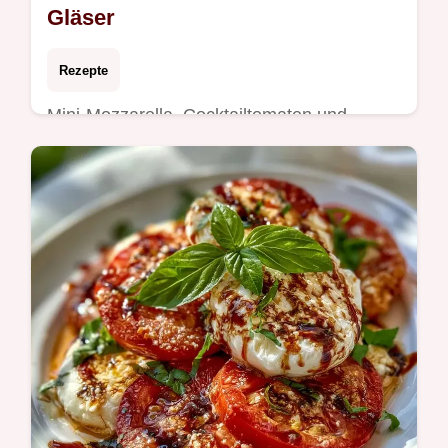
Gläser
Rezepte
Mini-Mozzarella, Cocktailtomaten und
Basilikum machen diesen Tomate
Mozzarella im Glas aus. Erfahren Sie,
warum das Einlegen funktioniert, in 2h
15min.