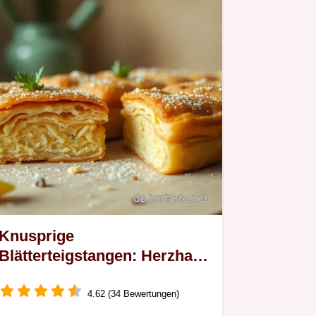
Knusprige
Blätterteigstangen: Herzhaft
& Süß – Blitzrezept!
4.62 (34 Bewertungen)