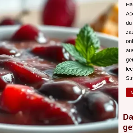
Hal
Acc
du
za
onl
au
ge
le
Str
M
Da
ge