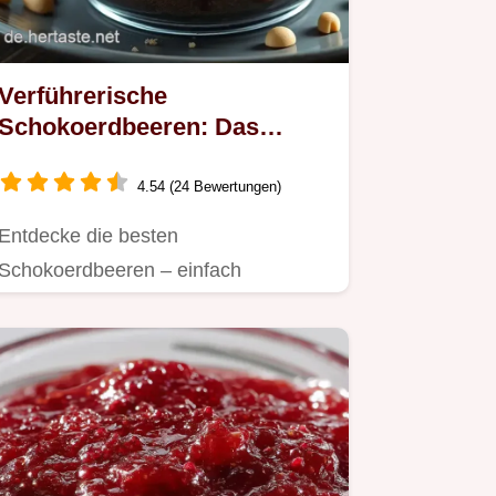
Verführerische
Schokoerdbeeren: Das
perfekte Dessert für jeden
Anlass
4.54 (24 Bewertungen)
Entdecke die besten
Schokoerdbeeren – einfach
zubereitet und ideal für Feste oder
einen süßen…