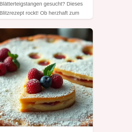
Blätterteigstangen gesucht? Dieses
Blitzrezept rockt! Ob herzhaft zum
Bier oder süß zum Kaffee – so…