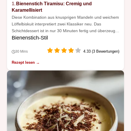
1.
Bienenstich Tiramisu: Cremig und
Karamellisiert
Diese Kombination aus knusprigen Mandeln und weichem
Löffelbiskuit interpretiert zwei Klassiker neu. Das
Schichtdessert ist in nur 30 Minuten fertig und überzeugt
Bienenstich-Stil
durch seine fluffige Konsistenz.
4.33 (3 Bewertungen)
30 Mins
Rezept lesen →