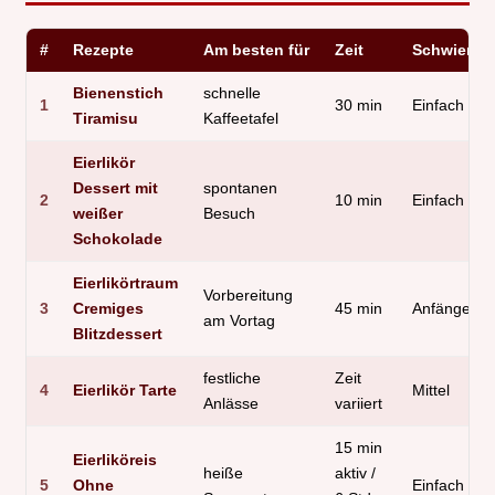
#
Rezepte
Am besten für
Zeit
Schwierigk
Bienenstich
schnelle
1
30 min
Einfach
Tiramisu
Kaffeetafel
Eierlikör
Dessert mit
spontanen
2
10 min
Einfach
weißer
Besuch
Schokolade
Eierlikörtraum
Vorbereitung
3
Cremiges
45 min
Anfänger
am Vortag
Blitzdessert
festliche
Zeit
4
Eierlikör Tarte
Mittel
Anlässe
variiert
15 min
Eierliköreis
heiße
aktiv /
5
Ohne
Einfach