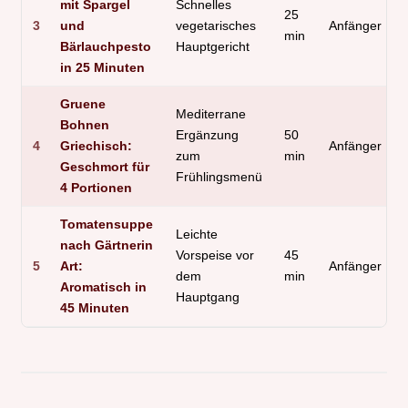
mit Spargel
Schnelles
25
3
und
vegetarisches
Anfänger
min
Bärlauchpesto
Hauptgericht
in 25 Minuten
Gruene
Mediterrane
Bohnen
Ergänzung
50
4
Griechisch:
Anfänger
zum
min
Geschmort für
Frühlingsmenü
4 Portionen
Tomatensuppe
Leichte
nach Gärtnerin
Vorspeise vor
45
5
Art:
Anfänger
dem
min
Aromatisch in
Hauptgang
45 Minuten