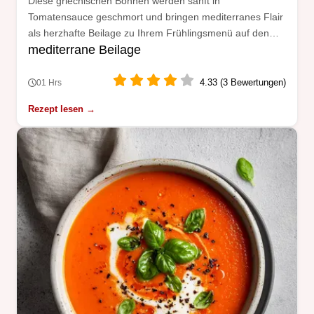
Diese griechischen Bohnen werden sanft in
Tomatensauce geschmort und bringen mediterranes Flair
als herzhafte Beilage zu Ihrem Frühlingsmenü auf den
mediterrane Beilage
Tisch.
4.33 (3 Bewertungen)
01 Hrs
Rezept lesen →