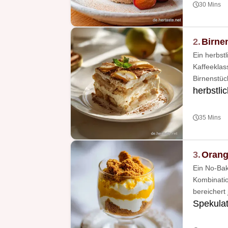
30 Mins
2.
Birne
Ein herbst
Kaffeeklas
Birnenstüc
herbstli
35 Mins
3.
Orang
Ein No-Bak
Kombinatio
bereichert 
Spekula