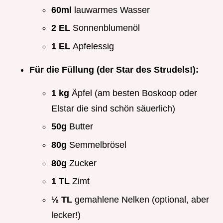
60ml
lauwarmes Wasser
2 EL
Sonnenblumenöl
1 EL
Apfelessig
Für die Füllung (der Star des Strudels!):
1 kg
Äpfel (am besten Boskoop oder
Elstar die sind schön säuerlich)
50g
Butter
80g
Semmelbrösel
80g
Zucker
1 TL
Zimt
½ TL
gemahlene Nelken (optional, aber
lecker!)