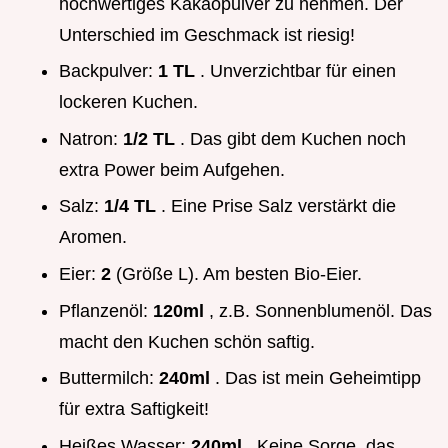
hochwertiges Kakaopulver zu nehmen. Der
Unterschied im Geschmack ist riesig!
Backpulver:
1 TL
. Unverzichtbar für einen
lockeren Kuchen.
Natron:
1/2 TL
. Das gibt dem Kuchen noch
extra Power beim Aufgehen.
Salz:
1/4 TL
. Eine Prise Salz verstärkt die
Aromen.
Eier:
2
(Größe L). Am besten Bio-Eier.
Pflanzenöl:
120ml
, z.B. Sonnenblumenöl. Das
macht den Kuchen schön saftig.
Buttermilch:
240ml
. Das ist mein Geheimtipp
für extra Saftigkeit!
Heißes Wasser:
240ml
. Keine Sorge, das