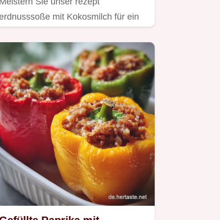
Meistern Sie unser rezept
erdnusssoße mit Kokosmilch für ein
authentisches asiatisches Aroma.