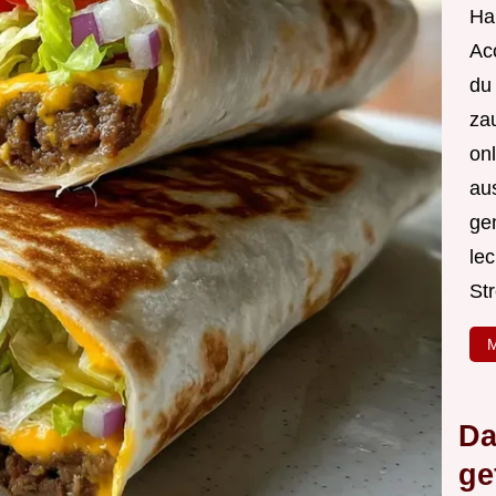
Hal
Acc
du
za
onl
au
ge
le
Str
M
Da
ge