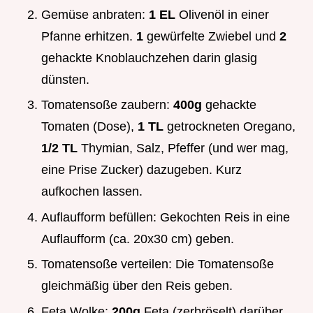
Gemüse anbraten:
1 EL
Olivenöl in einer
Pfanne erhitzen.
1
gewürfelte Zwiebel und
2
gehackte Knoblauchzehen darin glasig
dünsten.
Tomatensoße zaubern:
400g
gehackte
Tomaten (Dose),
1 TL
getrockneten Oregano,
1/2 TL
Thymian, Salz, Pfeffer (und wer mag,
eine Prise Zucker) dazugeben. Kurz
aufkochen lassen.
Auflaufform befüllen: Gekochten Reis in eine
Auflaufform (ca. 20x30 cm) geben.
Tomatensoße verteilen: Die Tomatensoße
gleichmäßig über den Reis geben.
Feta Wolke:
200g
Feta (zerbröselt) darüber