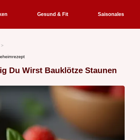
ken
Gesund & Fit
Saisonales
Geheimrezept
ig Du Wirst Bauklötze Staunen