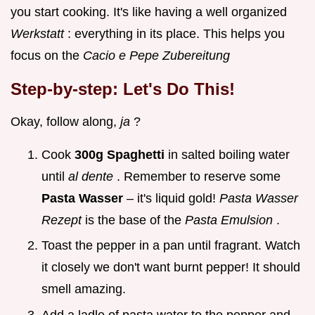
you start cooking. It's like having a well organized
Werkstatt
: everything in its place. This helps you
focus on the
Cacio e Pepe Zubereitung
Step-by-step: Let's Do This!
Okay, follow along,
ja
?
Cook
300g Spaghetti
in salted boiling water
until
al dente
. Remember to reserve some
Pasta Wasser
– it's liquid gold!
Pasta Wasser
Rezept
is the base of the
Pasta Emulsion
.
Toast the pepper in a pan until fragrant. Watch
it closely we don't want burnt pepper! It should
smell amazing.
Add a ladle of pasta water to the pepper and