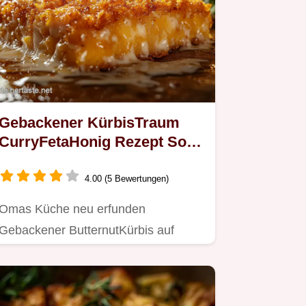
Gebackener KürbisTraum
CurryFetaHonig Rezept So
lecker
4.00 (5 Bewertungen)
Omas Küche neu erfunden
Gebackener ButternutKürbis auf
CurryFetaHonigCreme Süß salzig
würzig ein…