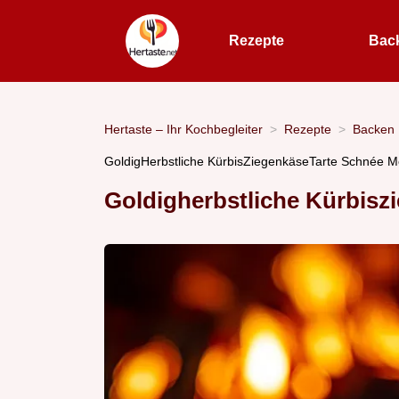
Rezepte
Bac
Hertaste – Ihr Kochbegleiter
Rezepte
Backen
GoldigHerbstliche KürbisZiegenkäseTarte Schnée M
Goldigherbstliche Kürbisz