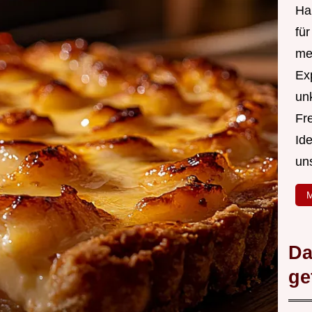
Hal
fü
me
Ex
un
Fr
Id
un
M
Da
ge