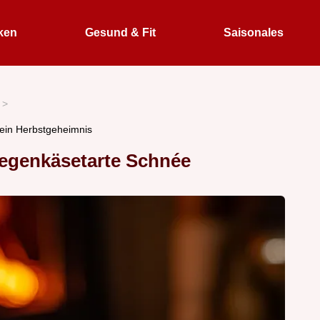
ken
Gesund & Fit
Saisonales
ein Herbstgeheimnis
iegenkäsetarte Schnée