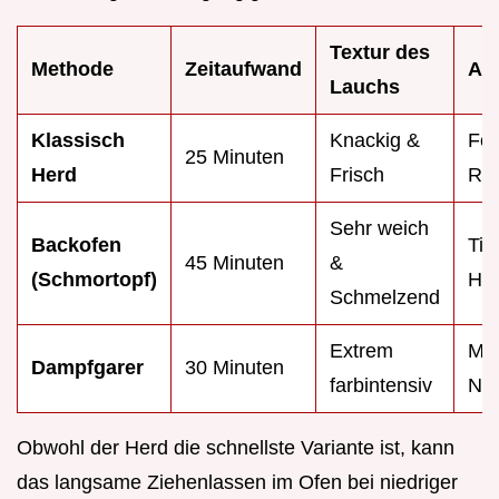
Textur des
Methode
Zeitaufwand
Aro
Lauchs
Klassisch
Knackig &
Fok
25 Minuten
Herd
Frisch
Rö
Sehr weich
Backofen
Tie
45 Minuten
&
(Schmortopf)
Ho
Schmelzend
Extrem
Mil
Dampfgarer
30 Minuten
farbintensiv
Näh
Obwohl der Herd die schnellste Variante ist, kann
das langsame Ziehenlassen im Ofen bei niedriger