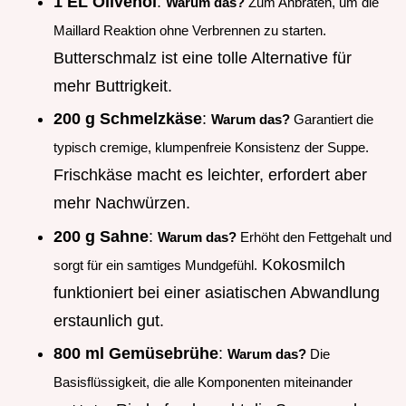
1 EL Olivenöl
:
Warum das?
Zum Anbraten, um die
Maillard Reaktion ohne Verbrennen zu starten.
Butterschmalz ist eine tolle Alternative für
mehr Buttrigkeit.
200 g Schmelzkäse
:
Warum das?
Garantiert die
typisch cremige, klumpenfreie Konsistenz der Suppe.
Frischkäse macht es leichter, erfordert aber
mehr Nachwürzen.
200 g Sahne
:
Warum das?
Erhöht den Fettgehalt und
Kokosmilch
sorgt für ein samtiges Mundgefühl.
funktioniert bei einer asiatischen Abwandlung
erstaunlich gut.
800 ml Gemüsebrühe
:
Warum das?
Die
Basisflüssigkeit, die alle Komponenten miteinander