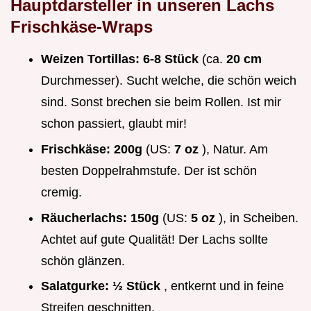
Hauptdarsteller in unseren Lachs
Frischkäse-Wraps
Weizen Tortillas:
6-8 Stück
(ca.
20 cm
Durchmesser). Sucht welche, die schön weich
sind. Sonst brechen sie beim Rollen. Ist mir
schon passiert, glaubt mir!
Frischkäse:
200g
(US:
7 oz
), Natur. Am
besten Doppelrahmstufe. Der ist schön
cremig.
Räucherlachs:
150g
(US:
5 oz
), in Scheiben.
Achtet auf gute Qualität! Der Lachs sollte
schön glänzen.
Salatgurke:
½ Stück
, entkernt und in feine
Streifen geschnitten.