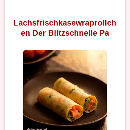
Lachsfrischkasewraprollch
en Der Blitzschnelle Pa