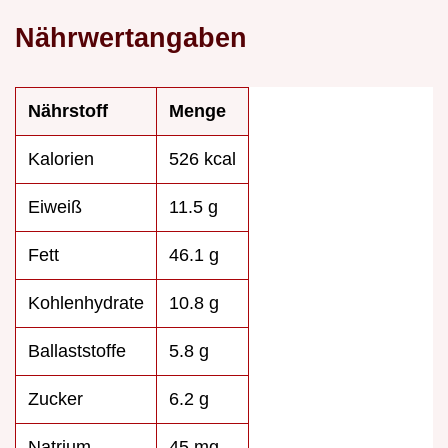
Nährwertangaben
Nährstoff
Menge
Kalorien
526 kcal
Eiweiß
11.5 g
Fett
46.1 g
Kohlenhydrate
10.8 g
Ballaststoffe
5.8 g
Zucker
6.2 g
Natrium
45 mg