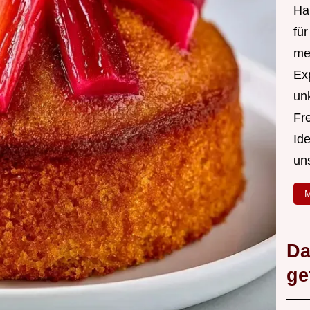
Hal
fü
me
Ex
un
Fr
Id
un
M
Da
ge