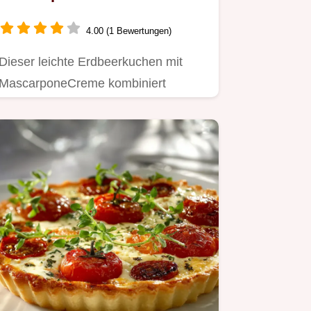
Mürbeteig-Traum
4.00 (1 Bewertungen)
Dieser leichte Erdbeerkuchen mit
MascarponeCreme kombiniert
knusprigen Mürbeteig mit einer
luftigen…