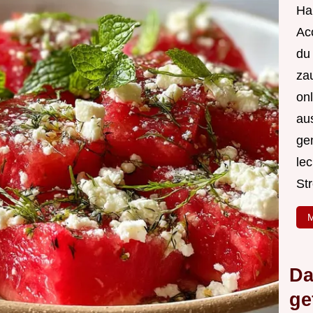
Hal
Acc
du
za
onl
au
ge
le
Str
M
Da
ge