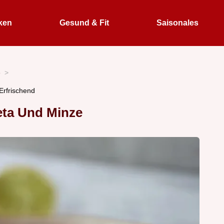
ken
Gesund & Fit
Saisonales
e
Erfrischend
eta Und Minze