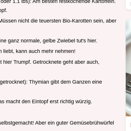
g
oder 1.1 lbs): Am besten festkochende Kartoffeln.
opf.
Müssen nicht die teuersten Bio-Karotten sein, aber
ine ganz normale, gelbe Zwiebel tut's hier.
 liebt, kann auch mehr nehmen!
st hier Trumpf. Getrocknete geht aber auch,
getrocknet): Thymian gibt dem Ganzen eine
s macht den Eintopf erst richtig würzig.
elbstgemacht! Aber ein guter Gemüsebrühwürfel