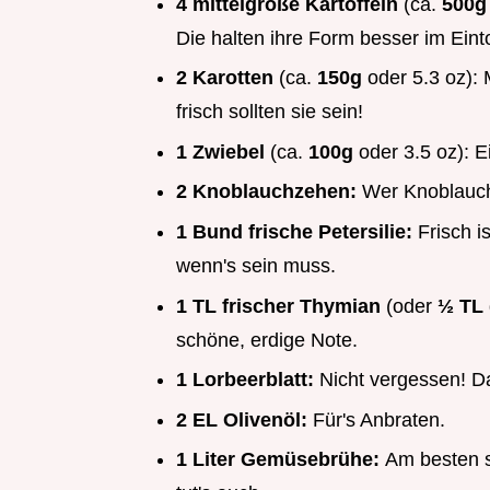
4 mittelgroße Kartoffeln
(ca.
500
Die halten ihre Form besser im Eint
2 Karotten
(ca.
150g
oder 5.3 oz): 
frisch sollten sie sein!
1 Zwiebel
(ca.
100g
oder 3.5 oz): E
2 Knoblauchzehen:
Wer Knoblauch
1 Bund frische Petersilie:
Frisch i
wenn's sein muss.
1 TL frischer Thymian
(oder
½ TL
schöne, erdige Note.
1 Lorbeerblatt:
Nicht vergessen! Da
2 EL Olivenöl:
Für's Anbraten.
1 Liter Gemüsebrühe:
Am besten s