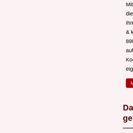
Mit
di
Ih
& 
89
au
Ko
ei
M
Da
ge