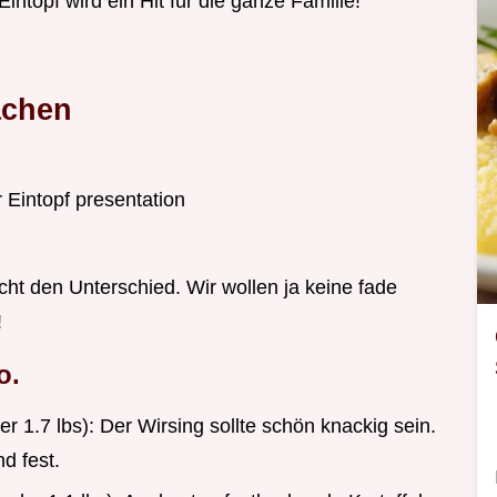
Eintopf wird ein Hit für die ganze Familie!
achen
cht den Unterschied. Wir wollen ja keine fade
!
o.
er 1.7 lbs): Der Wirsing sollte schön knackig sein.
d fest.