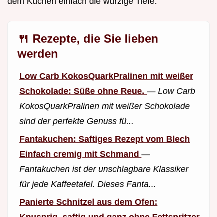
dem Kuchen einfach die würzige Tiefe.
🍴 Rezepte, die Sie lieben
werden
Low Carb KokosQuarkPralinen mit weißer
Schokolade: Süße ohne Reue.
—
Low Carb
KokosQuarkPralinen mit weißer Schokolade
sind der perfekte Genuss fü...
Fantakuchen: Saftiges Rezept vom Blech
Einfach cremig mit Schmand
—
Fantakuchen ist der unschlagbare Klassiker
für jede Kaffeetafel. Dieses Fanta...
Panierte Schnitzel aus dem Ofen:
Knusprig, saftig und ganz ohne Fettspritzer