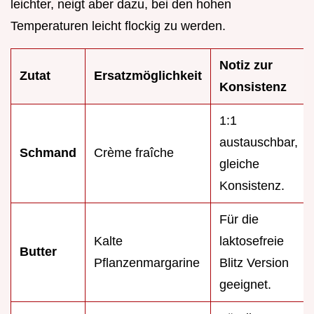
leichter, neigt aber dazu, bei den hohen
Temperaturen leicht flockig zu werden.
Notiz zur
Zutat
Ersatzmöglichkeit
Konsistenz
1:1
austauschbar,
Schmand
Crème fraîche
gleiche
Konsistenz.
Für die
Kalte
laktosefreie
Butter
Pflanzenmargarine
Blitz Version
geeignet.