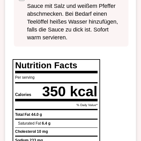
Sauce mit Salz und weißem Pfeffer
abschmecken. Bei Bedarf einen
Teelöffel heißes Wasser hinzufügen,
falls die Sauce zu dick ist. Sofort
warm servieren.
Nutrition Facts
Per serving
350 kcal
Calories
% Daily Value*
Total Fat
44.0 g
Saturated Fat
6.4 g
Cholesterol
10 mg
Sodium
233 mg