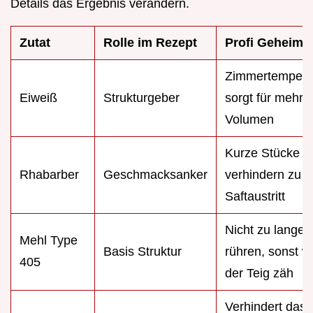
Details das Ergebnis verändern.
Zutat
Rolle im Rezept
Profi Geheimn
Zimmertempera
Eiweiß
Strukturgeber
sorgt für mehr
Volumen
Kurze Stücke
Rhabarber
Geschmacksanker
verhindern zu vi
Saftaustritt
Nicht zu lange
Mehl Type
Basis Struktur
rühren, sonst w
405
der Teig zäh
Verhindert das