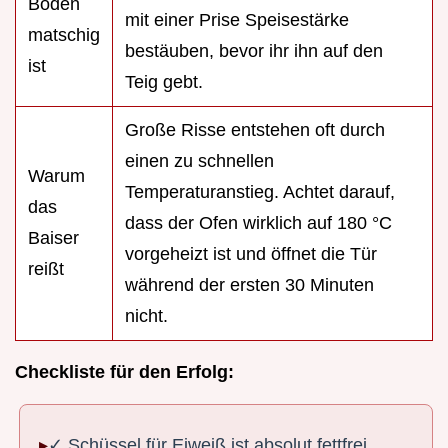
Boden
mit einer Prise Speisestärke
matschig
bestäuben, bevor ihr ihn auf den
ist
Teig gebt.
Große Risse entstehen oft durch
einen zu schnellen
Warum
Temperaturanstieg. Achtet darauf,
das
dass der Ofen wirklich auf 180 °C
Baiser
vorgeheizt ist und öffnet die Tür
reißt
während der ersten 30 Minuten
nicht.
Checkliste für den Erfolg:
✓ Schüssel für Eiweiß ist absolut fettfrei