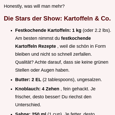
Honestly, was will man mehr?
Die Stars der Show: Kartoffeln & Co.
Festkochende Kartoffeln:
1 kg
(oder 2.2 lbs).
Am besten nimmst du
festkochende
Kartoffeln Rezepte
, weil die schön in Form
bleiben und nicht so schnell zerfallen.
Qualität? Achte darauf, dass sie keine grünen
Stellen oder Augen haben.
Butter:
2 EL
(2 tablespoons), ungesalzen.
Knoblauch:
4 Zehen
, fein gehackt. Je
frischer, desto besser! Du riechst den
Unterschied.
Sahne:
250 ml
(1 cup). Je fetter, desto