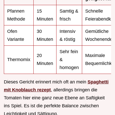
Pfannen
15
Samtig &
Schnelle
Methode
Minuten
frisch
Feierabendkü
Ofen
30
Intensiv
Gemütliche
Variante
Minuten
& röstig
Wochenenden
Sehr fein
20
Maximale
Thermomix
&
Minuten
Bequemlichkei
homogen
Dieses Gericht erinnert mich oft an mein
Spaghetti
mit Knoblauch rezept
, allerdings bringen die
Tomaten hier eine ganz neue Ebene an Saftigkeit
ins Spiel. Es ist die perfekte Balance zwischen
Leichtigkeit und Sättigung.