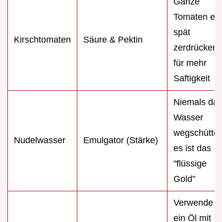
Ganze
Tomaten ers
spät
Kirschtomaten
Säure & Pektin
zerdrücken
für mehr
Saftigkeit
Niemals da
Wasser
wegschütten
Nudelwasser
Emulgator (Stärke)
es ist das
"flüssige
Gold"
Verwende
ein Öl mit