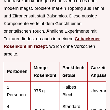
Kontrast zum knackigen Kohl. Wenn du es eher
modern magst, probiere mal ein Topping aus Tahini
und Zitronensaft statt Balsamico. Diese nussige
Komponente verleiht dem Gericht einen
orientalischen Touch. Ähnliche Experimente mit
Texturen findest du auch in meinem
Gebackener
Rosenkohl im rezept
, wo ich ohne Vorkochen
arbeite.
Menge
Backblech
Garzeit
Portionen
Rosenkohl
Größe
Anpassu
2
Halbes
375 g
Unveränd
Personen
Blech
4
Standard