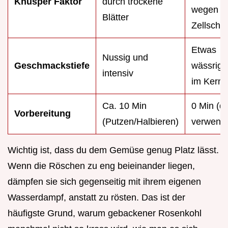
Knusper Faktor
durch trockene
wegen
Blätter
Zellschä
Etwas
Nussig und
Geschmackstiefe
wässrige
intensiv
im Kern
Ca. 10 Min
0 Min (di
Vorbereitung
(Putzen/Halbieren)
verwend
Wichtig ist, dass du dem Gemüse genug Platz lässt.
Wenn die Röschen zu eng beieinander liegen,
dämpfen sie sich gegenseitig mit ihrem eigenen
Wasserdampf, anstatt zu rösten. Das ist der
häufigste Grund, warum gebackener Rosenkohl