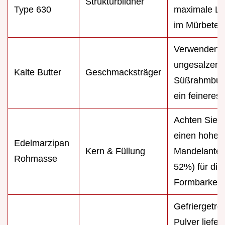
Strukturbildner
Type 630
maximale Luf
im Mürbeteig
Verwenden 
ungesalzene
Kalte Butter
Geschmacksträger
Süßrahmbutt
ein feineres
Achten Sie a
einen hohen
Edelmarzipan
Kern & Füllung
Mandelanteil
Rohmasse
52%) für die
Formbarkeit.
Gefriergetro
Pulver liefert