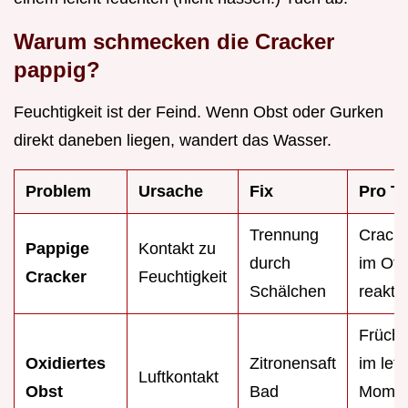
Warum schmecken die Cracker
pappig?
Feuchtigkeit ist der Feind. Wenn Obst oder Gurken
direkt daneben liegen, wandert das Wasser.
Problem
Ursache
Fix
Pro T
Trennung
Cracke
Pappige
Kontakt zu
durch
im Ofe
Cracker
Feuchtigkeit
Schälchen
reaktiv
Frücht
Oxidiertes
Zitronensaft
im letz
Luftkontakt
Obst
Bad
Mome