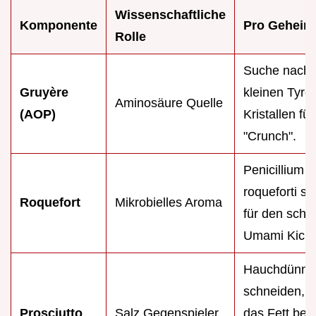
Wissenschaftliche
Komponente
Pro Geheim
Rolle
Suche nach
Gruyère
kleinen Tyro
Aminosäure Quelle
(AOP)
Kristallen fü
"Crunch".
Penicillium
roqueforti so
Roquefort
Mikrobielles Aroma
für den scha
Umami Kick.
Hauchdünn
schneiden, d
Prosciutto
Salz Gegenspieler
das Fett bei