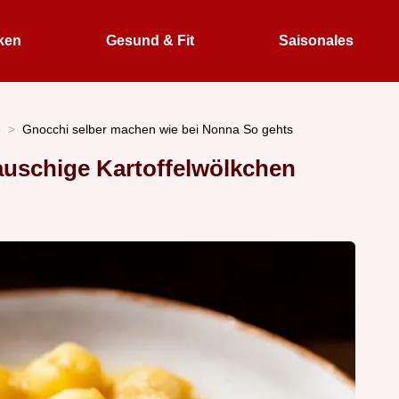
ken
Gesund & Fit
Saisonales
e
Gnocchi selber machen wie bei Nonna So gehts
auschige Kartoffelwölkchen