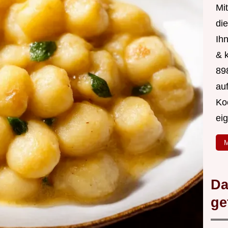
Mit
di
Ih
& 
89
au
Ko
ei
M
Da
ge