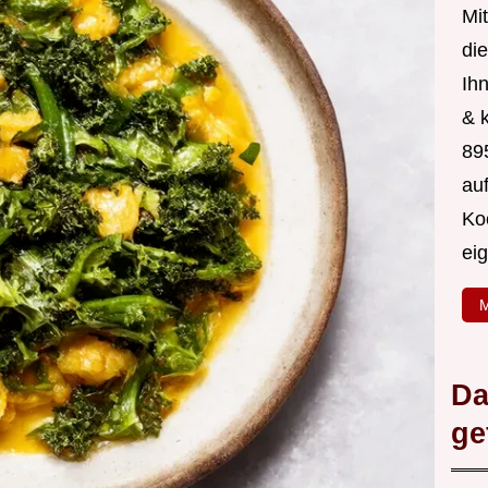
Mit
di
Ih
& 
89
au
Ko
ei
M
Da
ge