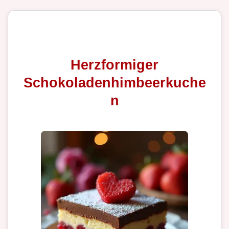
Herzformiger
Schokoladenhimbeerkuche
n