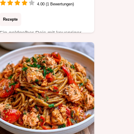
4.00 (1 Bewertungen)
Rezepte
Ein goldgelber Reis mit knuspriger
Kruste macht diese Vegane
GemüsePaella zum Highlight.