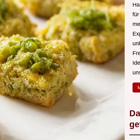
Hal
fü
me
Ex
un
Fr
Id
un
M
Da
ge