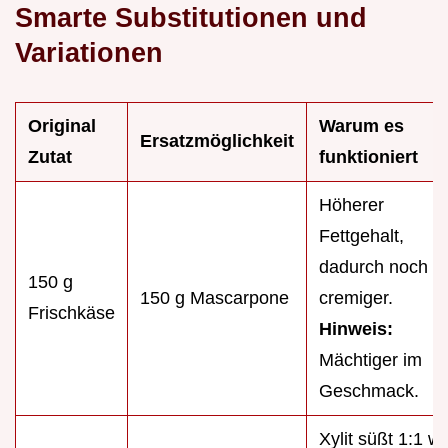
Smarte Substitutionen und
Variationen
Original
Warum es
Ersatzmöglichkeit
Zutat
funktioniert
Höherer
Fettgehalt,
dadurch noch
150 g
150 g Mascarpone
cremiger.
Frischkäse
Hinweis:
Mächtiger im
Geschmack.
Xylit süßt 1:1 wi