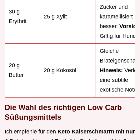
Zucker und
30 g
25 g Xylit
karamellisiert
Erythrit
besser.
Vorsich
Giftig für Hunde
Gleiche
Brateigenschaft
20 g
20 g Kokosöl
Hinweis:
Verlei
Butter
eine subtile
exotische Note.
Die Wahl des richtigen Low Carb
Süßungsmittels
Ich empfehle für den
Keto Kaiserschmarrn mit nur