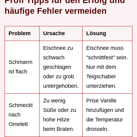
Profi Tipps für den Erfolg und
häufige Fehler vermeiden
Problem
Ursache
Lösung
Eischnee zu
Eischnee muss
schwach
"schnittfest" sein.
Schmarrn
geschlagen
Nur mit dem
ist flach
oder zu grob
Teigschaber
untergehoben.
unterziehen.
Zu wenig
Prise Vanille
Schmeckt
Süße oder zu
hinzufügen und
nach
hohe Hitze
die Temperatur
Omelett
beim Braten.
drosseln.