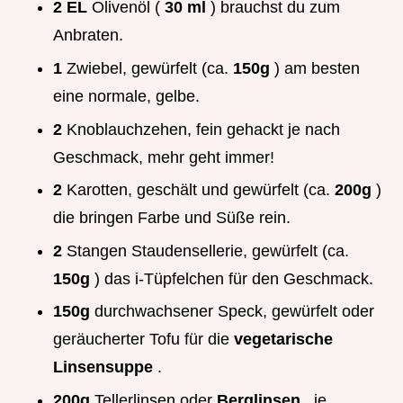
2 EL
Olivenöl (
30 ml
) brauchst du zum
Anbraten.
1
Zwiebel, gewürfelt (ca.
150g
) am besten
eine normale, gelbe.
2
Knoblauchzehen, fein gehackt je nach
Geschmack, mehr geht immer!
2
Karotten, geschält und gewürfelt (ca.
200g
)
die bringen Farbe und Süße rein.
2
Stangen Staudensellerie, gewürfelt (ca.
150g
) das i-Tüpfelchen für den Geschmack.
150g
durchwachsener Speck, gewürfelt oder
geräucherter Tofu für die
vegetarische
Linsensuppe
.
200g
Tellerlinsen oder
Berglinsen
, je