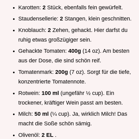
Karotten:
2
Stück, ebenfalls fein gewürfelt.
Staudensellerie:
2
Stangen, klein geschnitten.
Knoblauch:
2
Zehen, gehackt. Hier darfst du
ruhig etwas großzügiger sein.
Gehackte Tomaten:
400g
(14 oz). Am besten
aus der Dose, die sind schön reif.
Tomatenmark:
200g
(7 oz). Sorgt für die tiefe,
konzentrierte Tomatennote.
Rotwein:
100 ml
(ungefähr ½ cup). Ein
trockener, kräftiger Wein passt am besten.
Milch:
50 ml
(¼ cup). Ja, wirklich Milch! Das
macht die Soße schön sämig.
Olivenöl:
2 EL
.