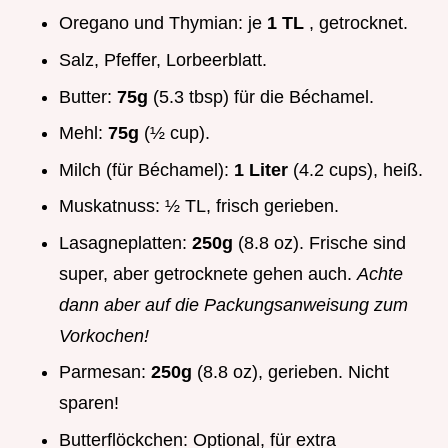
Oregano und Thymian: je
1 TL
, getrocknet.
Salz, Pfeffer, Lorbeerblatt.
Butter:
75g
(5.3 tbsp) für die Béchamel.
Mehl:
75g
(½ cup).
Milch (für Béchamel):
1 Liter
(4.2 cups), heiß.
Muskatnuss: ½ TL, frisch gerieben.
Lasagneplatten:
250g
(8.8 oz). Frische sind
super, aber getrocknete gehen auch.
Achte
dann aber auf die Packungsanweisung zum
Vorkochen!
Parmesan:
250g
(8.8 oz), gerieben. Nicht
sparen!
Butterflöckchen: Optional, für extra