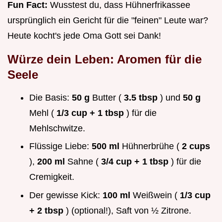
Fun Fact:
Wusstest du, dass Hühnerfrikassee
ursprünglich ein Gericht für die "feinen" Leute war?
Heute kocht's jede Oma Gott sei Dank!
Würze dein Leben: Aromen für die
Seele
Die Basis:
50 g
Butter (
3.5 tbsp
) und
50 g
Mehl (
1/3 cup + 1 tbsp
) für die
Mehlschwitze.
Flüssige Liebe:
500 ml
Hühnerbrühe (
2 cups
),
200 ml
Sahne (
3/4 cup + 1 tbsp
) für die
Cremigkeit.
Der gewisse Kick:
100 ml
Weißwein (
1/3 cup
+ 2 tbsp
) (optional!), Saft von ½ Zitrone.