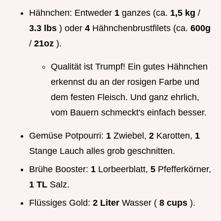
Hähnchen: Entweder
1
ganzes (ca.
1,5 kg
/
3.3 lbs
) oder
4
Hähnchenbrustfilets (ca.
600g
/
21oz
).
Qualität ist Trumpf! Ein gutes Hähnchen
erkennst du an der rosigen Farbe und
dem festen Fleisch. Und ganz ehrlich,
vom Bauern schmeckt's einfach besser.
Gemüse Potpourri:
1
Zwiebel,
2
Karotten,
1
Stange Lauch alles grob geschnitten.
Brühe Booster:
1
Lorbeerblatt,
5
Pfefferkörner,
1 TL
Salz.
Flüssiges Gold:
2 Liter
Wasser (
8 cups
).