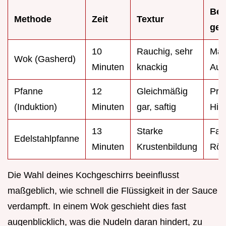
Bes
Methode
Zeit
Textur
gee
10
Rauchig, sehr
Max
Wok (Gasherd)
Minuten
knackig
Auth
Pfanne
12
Gleichmäßig
Prä
(Induktion)
Minuten
gar, saftig
Hitz
13
Starke
Fan
Edelstahlpfanne
Minuten
Krustenbildung
Rös
Die Wahl deines Kochgeschirrs beeinflusst
maßgeblich, wie schnell die Flüssigkeit in der Sauce
verdampft. In einem Wok geschieht dies fast
augenblicklich, was die Nudeln daran hindert, zu