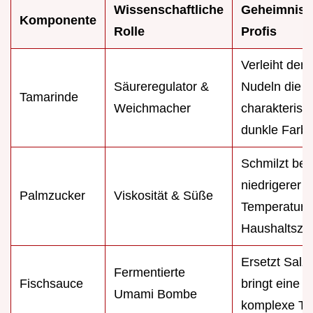
Wissenschaftliche
Geheimnis 
Komponente
Rolle
Profis
Verleiht den
Säureregulator &
Nudeln die
Tamarinde
Weichmacher
charakterist
dunkle Farb
Schmilzt bei
niedrigerer
Palmzucker
Viskosität & Süße
Temperatur a
Haushaltszu
Ersetzt Salz
Fermentierte
Fischsauce
bringt eine
Umami Bombe
komplexe Ti