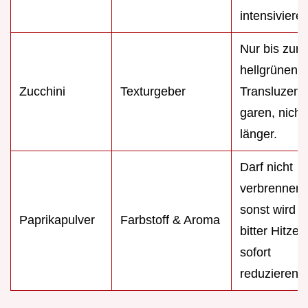
intensivieren
Nur bis zur
hellgrünen
Zucchini
Texturgeber
Transluzenz
garen, nicht
länger.
Darf nicht
verbrennen,
sonst wird e
Paprikapulver
Farbstoff & Aroma
bitter Hitze
sofort
reduzieren.