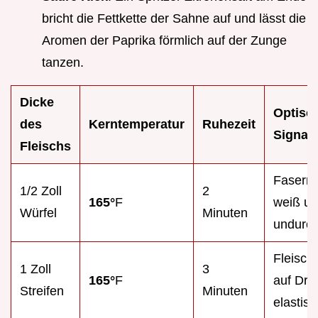
bricht die Fettkette der Sahne auf und lässt die
Aromen der Paprika förmlich auf der Zunge
tanzen.
Dicke
Optisc
des
Kerntemperatur
Ruhezeit
Signal
Fleischs
Fasern 
1/2 Zoll
2
165°
F
weiß u
Würfel
Minuten
undurch
Fleisch 
1 Zoll
3
165°
F
auf Dru
Streifen
Minuten
elastis