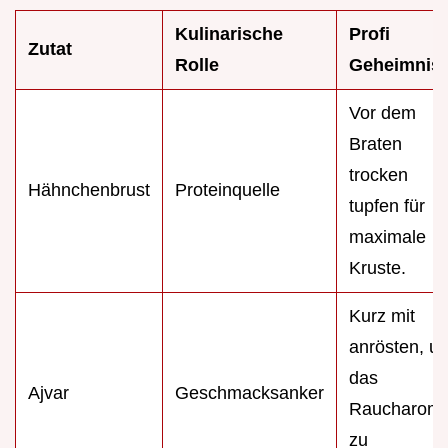
Kulinarische
Profi
Zutat
Rolle
Geheimnis
Vor dem
Braten
trocken
Hähnchenbrust
Proteinquelle
tupfen für
maximale
Kruste.
Kurz mit
anrösten, u
das
Ajvar
Geschmacksanker
Raucharom
zu