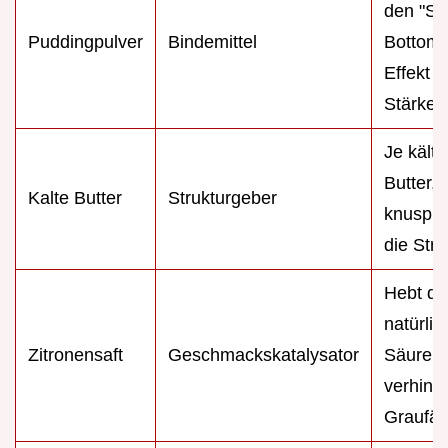
den "S
Puddingpulver
Bindemittel
Bottom"
Effekt d
Stärke
Je kälte
Butter, 
Kalte Butter
Strukturgeber
knuspri
die Stre
Hebt di
natürlic
Zitronensaft
Geschmackskatalysator
Säure 
verhinde
Graufä