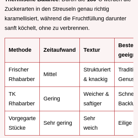
Zuckerarten in den Streuseln genau richtig
karamellisiert, während die Fruchtfüllung darunter
sanft köchelt, ohne zu verbrennen.
Besten
Methode
Zeitaufwand
Textur
geeigne
Frischer
Strukturiert
Traditio
Mittel
Rhabarber
& knackig
Genuss
TK
Weicher &
Schnell
Gering
Rhabarber
saftiger
Backlus
Vorgegarte
Sehr
Sehr gering
Eilige 
Stücke
weich