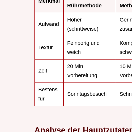
Merkmal
Rührmethode
Met
Höher
Gerin
Aufwand
(schrittweise)
zusa
Feinporig und
Komp
Textur
weich
schw
20 Min
10 M
Zeit
Vorbereitung
Vorb
Bestens
Sonntagsbesuch
Schn
für
Analyse der Hauptzutate