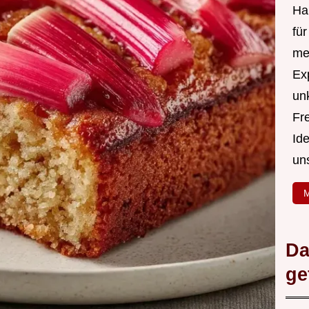
Hal
fü
me
Ex
un
Fr
Id
un
M
Da
ge