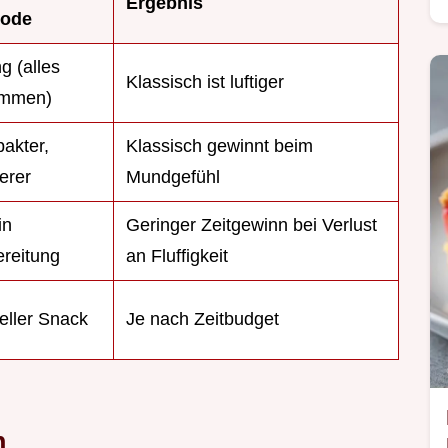
Ergebnis
hode
g (alles
Klassisch ist luftiger
mmen)
akter,
Klassisch gewinnt beim
erer
Mundgefühl
in
Geringer Zeitgewinn bei Verlust
ereitung
an Fluffigkeit
eller Snack
Je nach Zeitbudget
n