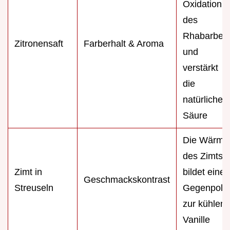
Oxidation
des
Rhabarber
Zitronensaft
Farberhalt & Aroma
und
verstärkt
die
natürliche
Säure
Die Wärme
des Zimts
Zimt in
bildet einen
Geschmackskontrast
Streuseln
Gegenpol
zur kühlen
Vanille