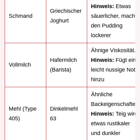
Hinweis:
Etwas
Griechischer
Schmand
säuerlicher, macht
Joghurt
den Pudding
lockerer
Ähnige Viskosität.
Hafermilch
Hinweis:
Fügt eine
Vollmilch
(Barista)
leicht nussige Note
hinzu
Ähnliche
Backeigenschaften.
Mehl (Type
Dinkelmehl
Hinweis:
Teig wird
405)
63
etwas rustikaler
und dunkler