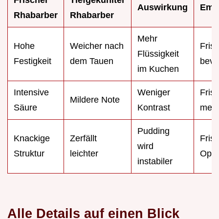
Auswirkung
Emp
Rhabarber
Rhabarber
Mehr
Hohe
Weicher nach
Fris
Flüssigkeit
Festigkeit
dem Tauen
bevo
im Kuchen
Intensive
Weniger
Frisc
Mildere Note
Säure
Kontrast
mehr
Pudding
Knackige
Zerfällt
Frisc
wird
Struktur
leichter
Opti
instabiler
Alle Details auf einen Blick