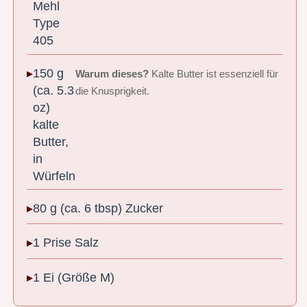
Mehl
Type
405
150 g
Warum dieses?
Kalte Butter ist essenziell für
(ca. 5.3
die Knusprigkeit.
oz)
kalte
Butter,
in
Würfeln
80 g (ca. 6 tbsp) Zucker
1 Prise Salz
1 Ei (Größe M)