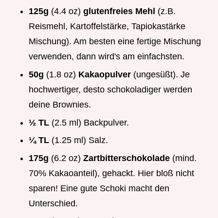
125g
(4.4 oz)
glutenfreies Mehl
(z.B.
Reismehl, Kartoffelstärke, Tapiokastärke
Mischung). Am besten eine fertige Mischung
verwenden, dann wird's am einfachsten.
50g
(1.8 oz)
Kakaopulver
(ungesüßt). Je
hochwertiger, desto schokoladiger werden
deine Brownies.
½ TL
(2.5 ml) Backpulver.
¼ TL
(1.25 ml) Salz.
175g
(6.2 oz)
Zartbitterschokolade
(mind.
70% Kakaoanteil), gehackt. Hier bloß nicht
sparen! Eine gute Schoki macht den
Unterschied.