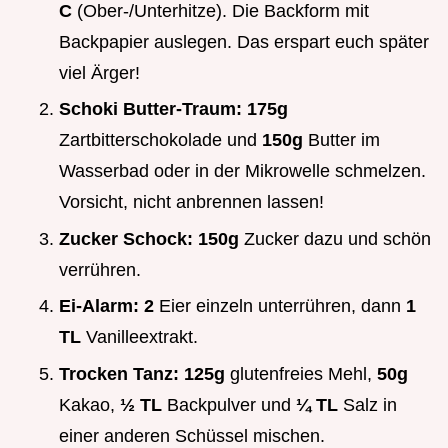
C
(Ober-/Unterhitze). Die Backform mit
Backpapier auslegen. Das erspart euch später
viel Ärger!
Schoki Butter-Traum:
175g
Zartbitterschokolade und
150g
Butter im
Wasserbad oder in der Mikrowelle schmelzen.
Vorsicht, nicht anbrennen lassen!
Zucker Schock:
150g
Zucker dazu und schön
verrühren.
Ei-Alarm:
2
Eier einzeln unterrühren, dann
1
TL
Vanilleextrakt.
Trocken Tanz:
125g
glutenfreies Mehl,
50g
Kakao,
½ TL
Backpulver und
¼ TL
Salz in
einer anderen Schüssel mischen.