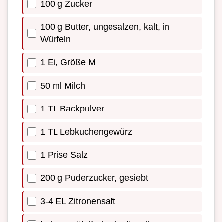
100 g Zucker
100 g Butter, ungesalzen, kalt, in
Würfeln
1 Ei, Größe M
50 ml Milch
1 TL Backpulver
1 TL Lebkuchengewürz
1 Prise Salz
200 g Puderzucker, gesiebt
3-4 EL Zitronensaft