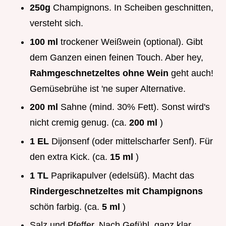
250g
Champignons. In Scheiben geschnitten,
versteht sich.
100 ml
trockener Weißwein (optional). Gibt
dem Ganzen einen feinen Touch. Aber hey,
Rahmgeschnetzeltes ohne Wein
geht auch!
Gemüsebrühe ist 'ne super Alternative.
200 ml
Sahne (mind. 30% Fett). Sonst wird's
nicht cremig genug. (ca.
200 ml
)
1 EL
Dijonsenf (oder mittelscharfer Senf). Für
den extra Kick. (ca.
15 ml
)
1 TL
Paprikapulver (edelsüß). Macht das
Rindergeschnetzeltes mit Champignons
schön farbig. (ca.
5 ml
)
Salz und Pfeffer. Nach Gefühl, ganz klar.