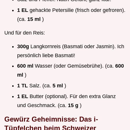
1 EL
gehackte Petersilie (frisch oder gefroren).
(ca.
15 ml
)
Und für den Reis:
300g
Langkornreis (Basmati oder Jasmin). Ich
persönlich liebe Basmati!
600 ml
Wasser (oder Gemüsebrühe). (ca.
600
ml
)
1 TL
Salz. (ca.
5 ml
)
1 EL
Butter (optional). Für den extra Glanz
und Geschmack. (ca.
15 g
)
Gewürz Geheimnisse: Das i-
Tüpfelchen beim
Schweizer