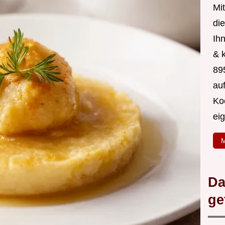
Mit
di
Ih
& 
89
au
Ko
ei
M
Da
ge