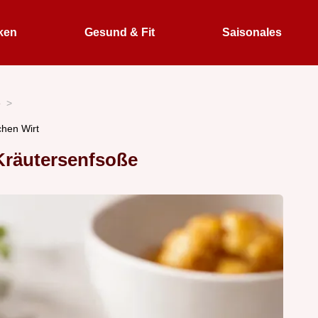
ken
Gesund & Fit
Saisonales
e
chen Wirt
Kräutersenfsoße