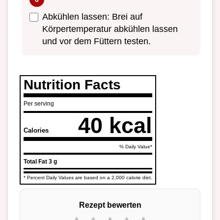
Abkühlen lassen: Brei auf
Körpertemperatur abkühlen lassen
und vor dem Füttern testen.
Nutrition Facts
Per serving
40 kcal
Calories
% Daily Value*
Total Fat
3 g
* Percent Daily Values are based on a 2,000 calorie diet.
Rezept bewerten