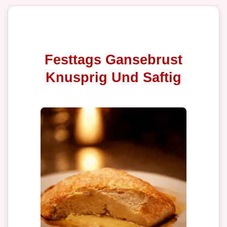
Festtags Gansebrust
Knusprig Und Saftig