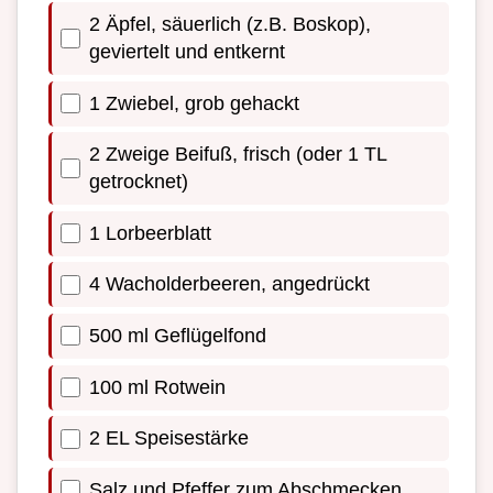
2 Äpfel, säuerlich (z.B. Boskop),
geviertelt und entkernt
1 Zwiebel, grob gehackt
2 Zweige Beifuß, frisch (oder 1 TL
getrocknet)
1 Lorbeerblatt
4 Wacholderbeeren, angedrückt
500 ml Geflügelfond
100 ml Rotwein
2 EL Speisestärke
Salz und Pfeffer zum Abschmecken