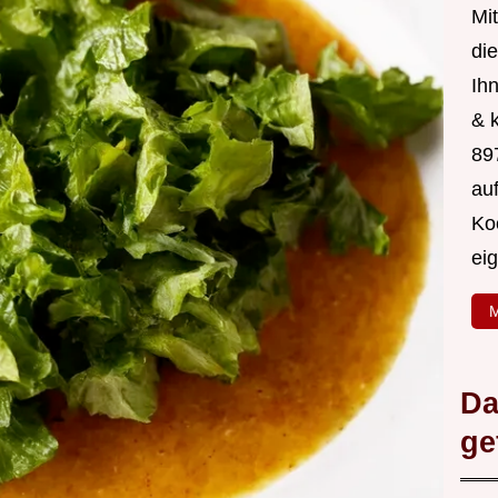
Mit
di
Ih
& 
89
au
Ko
ei
M
Da
ge