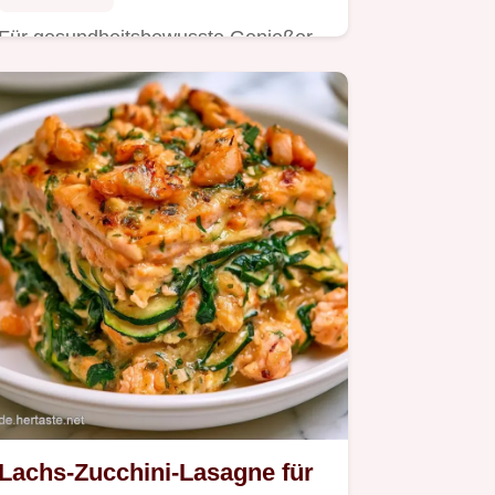
Für gesundheitsbewusste Genießer
gibt es Lachs-Vollkornspaghetti.
Lachs-Zucchini-Lasagne für