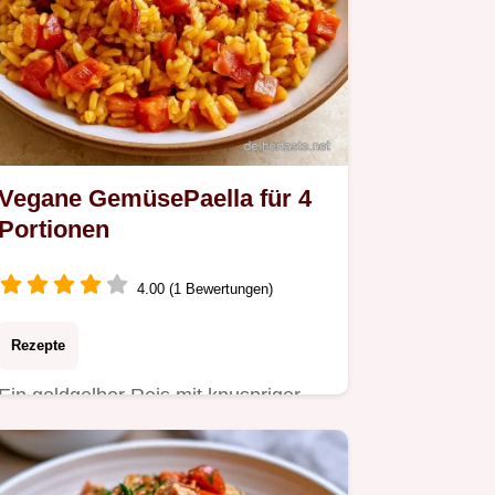
Vegane GemüsePaella für 4
Portionen
4.00 (1 Bewertungen)
Rezepte
Ein goldgelber Reis mit knuspriger
Kruste macht diese Vegane
GemüsePaella zum Highlight.