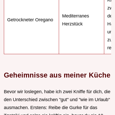
zwi
Mediterranes
den
Getrockneter Oregano
Herzstück
Han
um 
zu
rea
Geheimnisse aus meiner Küche
Bevor wir loslegen, habe ich zwei Kniffe für dich, die
den Unterschied zwischen "gut" und "wie im Urlaub"
ausmachen. Erstens: Reibe die Gurke für das