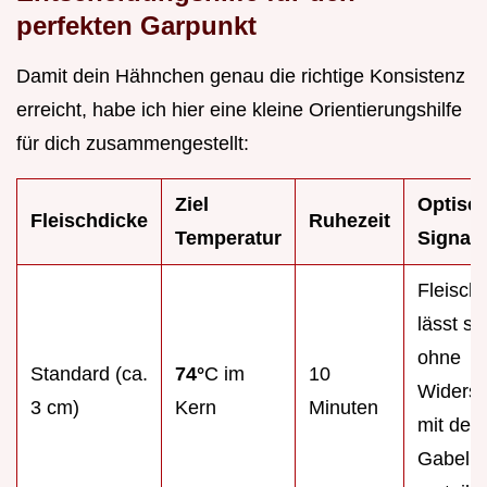
perfekten Garpunkt
Damit dein Hähnchen genau die richtige Konsistenz
erreicht, habe ich hier eine kleine Orientierungshilfe
für dich zusammengestellt:
Ziel
Optisc
Fleischdicke
Ruhezeit
Temperatur
Signal
Fleisch
lässt si
ohne
Standard (ca.
74°
C im
10
Widerst
3 cm)
Kern
Minuten
mit der
Gabel