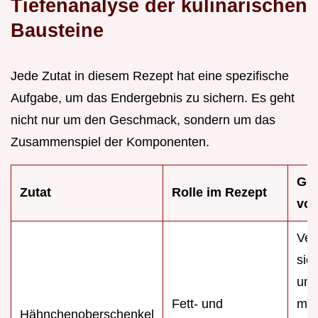
Tiefenanalyse der kulinarischen
Bausteine
Jede Zutat in diesem Rezept hat eine spezifische
Aufgabe, um das Endergebnis zu sichern. Es geht
nicht nur um den Geschmack, sondern um das
Zusammenspiel der Komponenten.
Geh
Zutat
Rolle im Rezept
vo
Ver
sie
unb
Fett- und
mit
Hähnchenoberschenkel