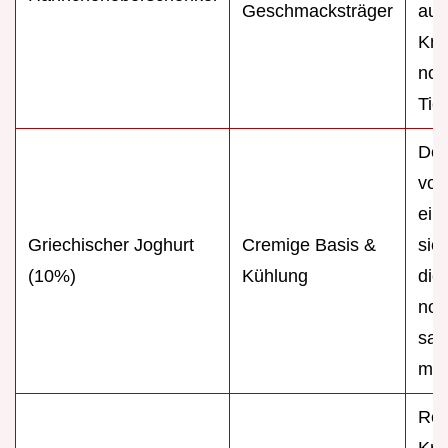
Geschmacksträger
aus
Kno
noc
Tief
Den
vor
ein
Griechischer Joghurt
Cremige Basis &
sie
(10%)
Kühlung
die
noc
sam
mac
Rei
Krä