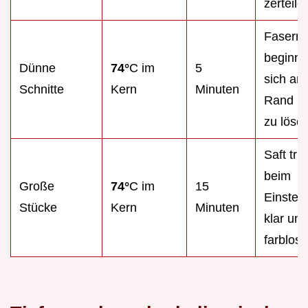
zerteile
Fasern
beginn
Dünne
74°
C im
5
sich am
Schnitte
Kern
Minuten
Rand le
zu löse
Saft tritt
beim
Große
74°
C im
15
Einstec
Stücke
Kern
Minuten
klar und
farblos 