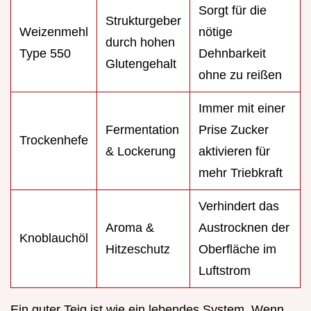
Sorgt für die
Strukturgeber
Weizenmehl
nötige
durch hohen
Type 550
Dehnbarkeit
Glutengehalt
ohne zu reißen
Immer mit einer
Fermentation
Prise Zucker
Trockenhefe
& Lockerung
aktivieren für
mehr Triebkraft
Verhindert das
Aroma &
Austrocknen der
Knoblauchöl
Hitzeschutz
Oberfläche im
Luftstrom
Ein guter Teig ist wie ein lebendes System. Wenn