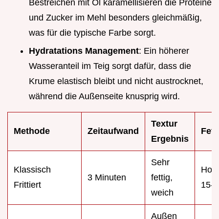
Bestreichen mit Öl karamellisieren die Proteine
und Zucker im Mehl besonders gleichmäßig,
was für die typische Farbe sorgt.
Hydratations Management
: Ein höherer
Wasseranteil im Teig sorgt dafür, dass die
Krume elastisch bleibt und nicht austrocknet,
während die Außenseite knusprig wird.
Textur
Methode
Zeitaufwand
Fett
Ergebnis
Sehr
Klassisch
Hoch
3 Minuten
fettig,
Frittiert
15-2
weich
Außen